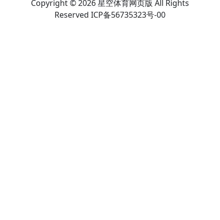
Copyright © 2026 星空体育网页版 All Rights
Reserved ICP备56735323号-00