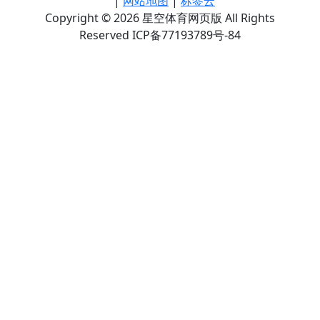
|
网站地图
|
标签云
Copyright © 2026 星空体育网页版 All Rights
Reserved ICP备77193789号-84