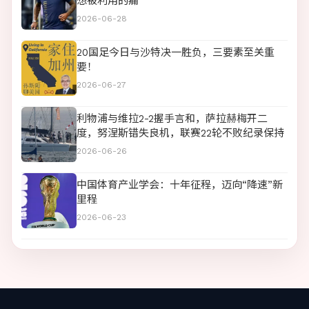
想被利用的痛
2026-06-28
20国足今日与沙特决一胜负，三要素至关重
要！
2026-06-27
利物浦与维拉2-2握手言和，萨拉赫梅开二
度，努涅斯错失良机，联赛22轮不败纪录保持
2026-06-26
中国体育产业学会：十年征程，迈向“降速”新
里程
2026-06-23