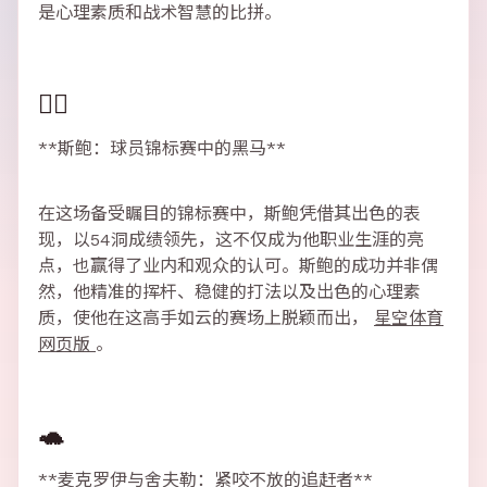
是心理素质和战术智慧的比拼。
😶‍🌫️
**斯鲍：球员锦标赛中的黑马**
在这场备受瞩目的锦标赛中，斯鲍凭借其出色的表
现，以54洞成绩领先，这不仅成为他职业生涯的亮
点，也赢得了业内和观众的认可。斯鲍的成功并非偶
然，他精准的挥杆、稳健的打法以及出色的心理素
质，使他在这高手如云的赛场上脱颖而出，
星空体育
网页版
。
🐢
**麦克罗伊与舍夫勒：紧咬不放的追赶者**