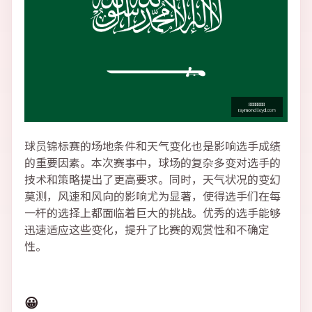
球员锦标赛的场地条件和天气变化也是影响选手成绩
的重要因素。本次赛事中，球场的复杂多变对选手的
技术和策略提出了更高要求。同时，天气状况的变幻
莫测，风速和风向的影响尤为显著，使得选手们在每
一杆的选择上都面临着巨大的挑战。优秀的选手能够
迅速适应这些变化，提升了比赛的观赏性和不确定
性。
😀