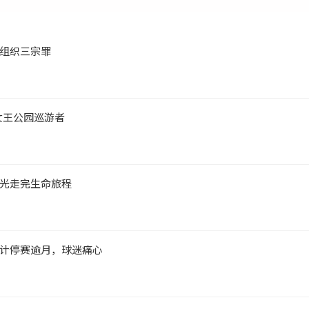
组织三宗罪
女王公园巡游者
光走完生命旅程
计停赛逾月，球迷痛心