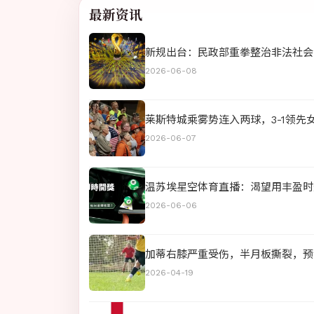
最新资讯
新规出台：民政部重拳整治非法社会
2026-06-08
莱斯特城乘雾势连入两球，3-1领先
2026-06-07
温苏埃星空体育直播：渴望用丰盈时
2026-06-06
加蒂右膝严重受伤，半月板撕裂，预
2026-04-19