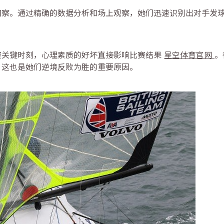
洞察。通过精确的数据分析和场上观察，她们迅速识别出对手发
赛关键时刻，心理素质的好坏直接影响比赛结果
星空体育官网
。
，这也是她们逆境反败为胜的重要原因。