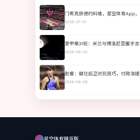
门希克获德约科维，星空体育App
2026-07-01
意甲第31轮：米兰与博洛尼亚握手言
2026-06-30
赵睿：健壮后卫对抗技巧，付政浩提
2026-06-29
星空体育网页版