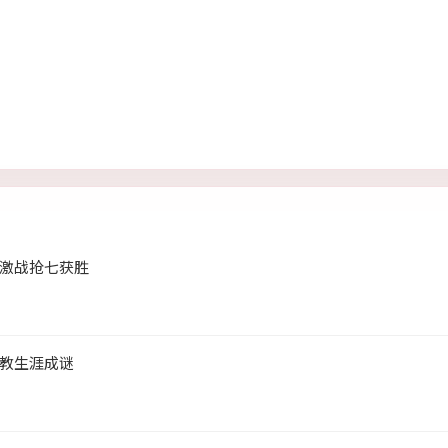
激战抢七获胜
教生涯成谜