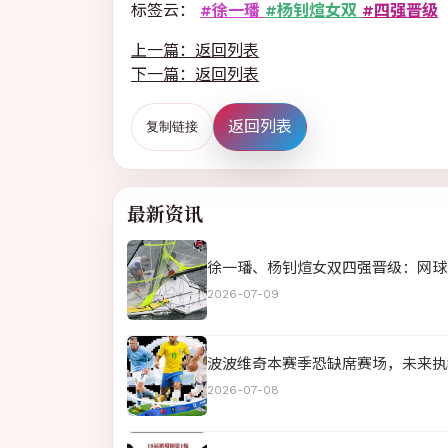
标签云：
#徐一璠
#杨钊煊女双
#四强晋级
上一篇：返回列表
下一篇：返回列表
返回列表
复制链接
最新资讯
徐一璠、杨钊煊女双四强晋级：网球
2026-07-09
波波维奇本赛季恐缺席赛场，未来执
2026-07-08