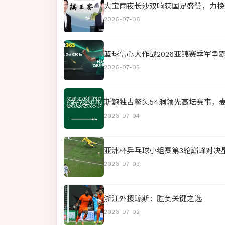
大宝雨夜长沙双响获国足盛赞，力挽
2026-07-06
篮球信心大作战2026亚锦赛季军争
2026-07-05
斯鲍独占鳌头54洞领先高坛赛事，
2026-07-04
亚洲杯乒乓球小组赛第3轮巅峰对决
2026-07-03
浙江外援琼斯：胜负关键之选
2026-07-02